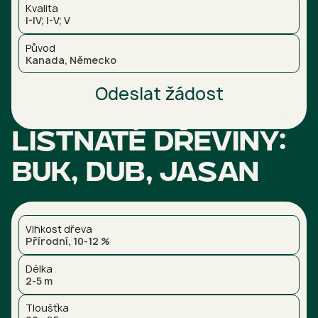
Kvalita
I-IV; I-V; V
Původ
Kanada, Německo
Odeslat žádost
Listnaté dřeviny:
buk, dub, jasan
Vlhkost dřeva
Přírodní, 10-12 %
Délka
2-5 m
Tloušťka