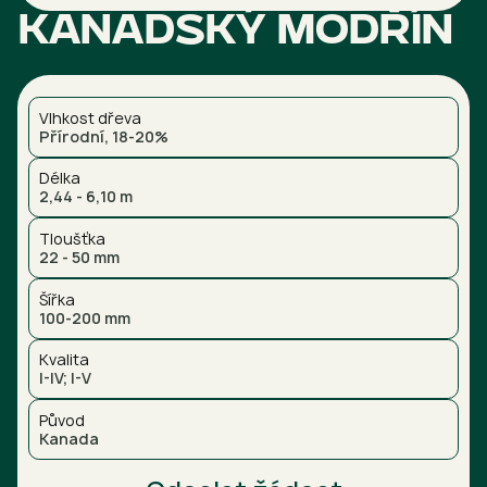
Kanadský modřín
Vlhkost dřeva
Přírodní, 18-20%
Délka
2,44 - 6,10 m
Tloušťka
22 - 50 mm
Šířka
100-200 mm
Kvalita
I-IV; I-V
Původ
Kanada