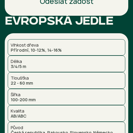
Odeslat žádost
Evropská jedle
Vlhkost dřeva
Přírodní, 10-12%, 14-16%
Délka
3/4/5 m
Tloušťka
22 - 60 mm
Šířka
100-200 mm
Kvalita
AB/ABC
Původ
Česká republika, Rakousko, Slovensko, Německo