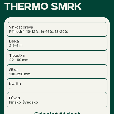
Thermo smrk
Vlhkost dřeva
Přírodní, 10-12%, 14-16%, 18-20%
Délka
2,9-6 m
Tloušťka
22 - 60 mm
Šířka
100-250 mm
Kvalita
-
Původ
Finsko, Švédsko